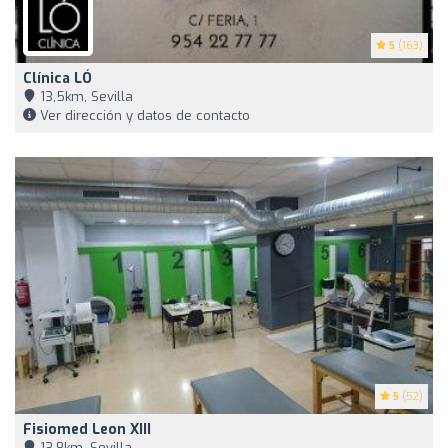
5
(163)
Clínica LÓ
13,5km, Sevilla
Ver dirección y datos de contacto
5
(52)
Fisiomed Leon XIII
13,8km, Sevilla