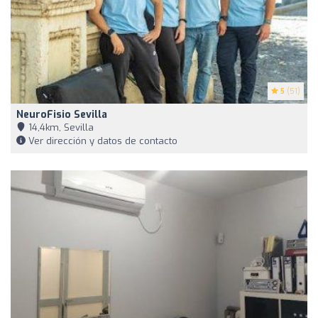
5
(51)
NeuroFisio Sevilla
14,4km, Sevilla
Ver dirección y datos de contacto