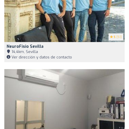
5
(51)
NeuroFisio Sevilla
14,4km, Sevilla
Ver dirección y datos de contacto