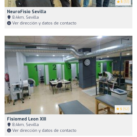
5
(51)
NeuroFisio Sevilla
8,4km, Sevilla
Ver dirección y datos de contacto
5
(52)
Fisiomed Leon XIII
8,4km, Sevilla
Ver dirección y datos de contacto