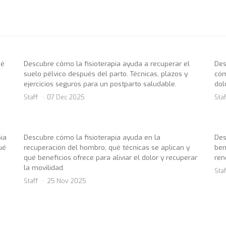
ué
Descubre cómo la fisioterapia ayuda a recuperar el
Des
suelo pélvico después del parto. Técnicas, plazos y
cóm
ejercicios seguros para un postparto saludable.
dol
Staff
07 Dec 2025
Staf
pia
Descubre cómo la fisioterapia ayuda en la
Des
ué
recuperación del hombro, qué técnicas se aplican y
ben
qué beneficios ofrece para aliviar el dolor y recuperar
ren
la movilidad.
Staf
Staff
25 Nov 2025