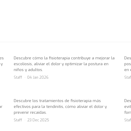
nes
Descubre cómo la fisioterapia contribuye a mejorar la
Des
 y
escoliosis, aliviar el dolor y optimizar la postura en
pos
niños y adultos.
en 
Staff
04 Jan 2026
Staf
Descubre los tratamientos de fisioterapia más
Des
ar
efectivos para la tendinitis, cómo aliviar el dolor y
evi
prevenir recaídas.
for
Staff
23 Dec 2025
Staf