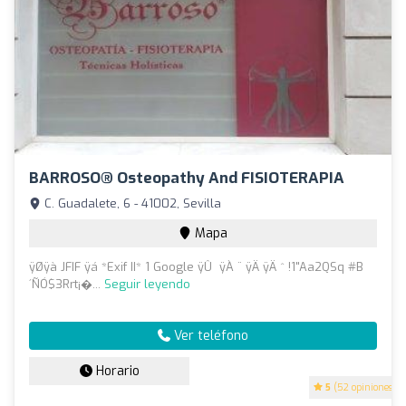
BARROSO® Osteopathy And FISIOTERAPIA
C. Guadalete, 6 - 41002, Sevilla
Mapa
ÿØÿà JFIF ÿá *Exif II* 1 Google ÿÛ  ÿÀ ¨ ÿÄ ÿÄ ^ !1"Aa2QSq #B
´ÑÓ$3Rrt¡�...
Seguir leyendo
Ver teléfono
Horario
5
(52 opiniones)