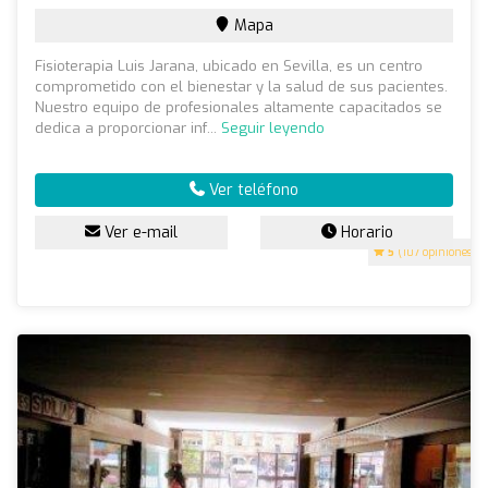
Mapa
Fisioterapia Luis Jarana, ubicado en Sevilla, es un centro
comprometido con el bienestar y la salud de sus pacientes.
Nuestro equipo de profesionales altamente capacitados se
dedica a proporcionar inf...
Seguir leyendo
Ver teléfono
Ver e-mail
Horario
5
(107 opiniones)