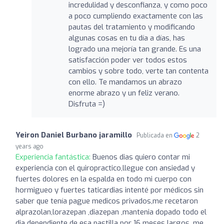
incredulidad y desconfianza, y como poco
a poco cumpliendo exactamente con las
pautas del tratamiento y modificando
algunas cosas en tu día a días, has
logrado una mejoría tan grande. Es una
satisfacción poder ver todos estos
cambios y sobre todo, verte tan contenta
con ello. Te mandamos un abrazo
enorme abrazo y un feliz verano.
Disfruta =)
Yeiron Daniel Burbano jaramillo
Publicada en
2
years ago
Experiencia fantástica:
Buenos dias quiero contar mi
experiencia con el quiropractico,llegue con ansiedad y
fuertes dolores en la espalda en todo mi cuerpo con
hormigueo y fuertes taticardias intenté por médicos sin
saber que tenía pague medicos privados,me recetaron
alprazolan,lorazepan ,diazepan ,mantenia dopado todo el
dia dependiente de esa pastilla por 16 meses largos, me