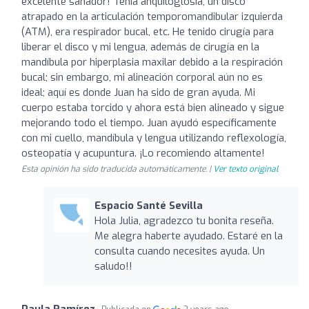
excelente sanador! Tenía anquiloglosia, un disco
atrapado en la articulación temporomandibular izquierda
(ATM), era respirador bucal, etc. He tenido cirugía para
liberar el disco y mi lengua, además de cirugía en la
mandíbula por hiperplasia maxilar debido a la respiración
bucal; sin embargo, mi alineación corporal aún no es
ideal; aquí es donde Juan ha sido de gran ayuda. Mi
cuerpo estaba torcido y ahora está bien alineado y sigue
mejorando todo el tiempo. Juan ayudó específicamente
con mi cuello, mandíbula y lengua utilizando reflexología,
osteopatía y acupuntura. ¡Lo recomiendo altamente!
Esta opinión ha sido traducida automáticamente. |
Ver texto original
Espacio Santé Sevilla
Hola Julia, agradezco tu bonita reseña.
Me alegra haberte ayudado. Estaré en la
consulta cuando necesites ayuda. Un
saludo!!
Paula Ramírez