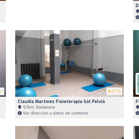
D
1)
5
(73)
Claudia Martínez Fisioterapia Sòl Pelvià
F
9,7km, Badalona
Ver dirección y datos de contacto