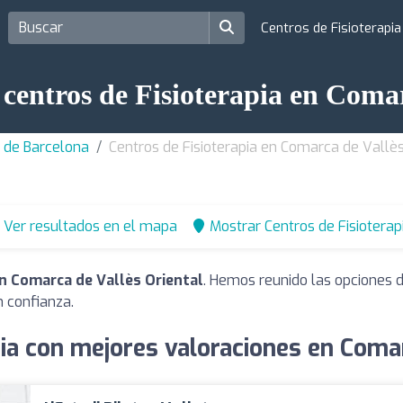
Centros de Fisioterapi
 centros de Fisioterapia en Comar
a de Barcelona
Centros de Fisioterapia en Comarca de Vallès
Ver resultados en el mapa
Mostrar Centros de Fisioterap
en Comarca de Vallès Oriental
. Hemos reunido las opciones d
 confianza.
pia con mejores valoraciones en Comar