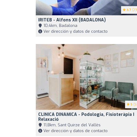
4.7
(23
IRITEB - Alfons XII (BADALONA)
10,4km, Badalona
Ver dirección y datos de contacto
5
(5
CLINICA DINAMICA - Podologia, Fisioteràpia I
Relaxació
11,8km, Sant Quirze del Vallès
Ver dirección y datos de contacto