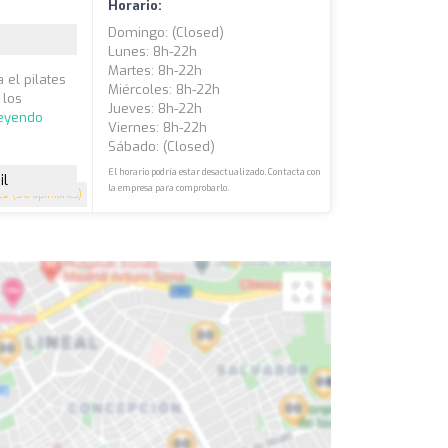
Horario:
Domingo: (closed)
Lunes: 8h-22h
Martes: 8h-22h
 el pilates
Miércoles: 8h-22h
 los
Jueves: 8h-22h
leyendo
Viernes: 8h-22h
Sábado: (closed)
El horario podría estar desactualizado. Contacta con
il
la empresa para comprobarlo.
.9
(56 opiniones)