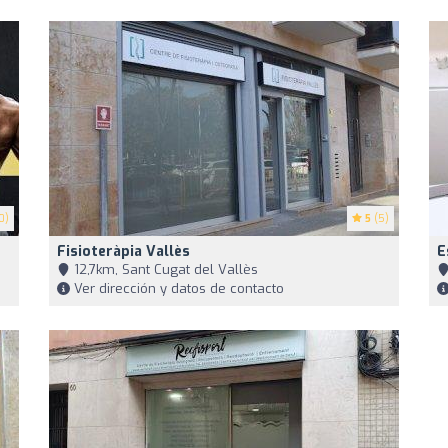
0)
5
(5)
Fisioteràpia Vallès
E
12,7km, Sant Cugat del Vallès
Ver dirección y datos de contacto