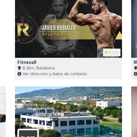
5
(130)
FitnessR
I
8,3km, Badalona
Ver dirección y datos de contacto