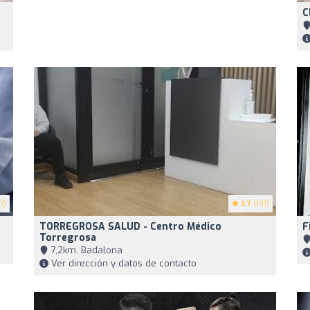
C
7)
3.7
(191)
TORREGROSA SALUD - Centro Médico
F
Torregrosa
7,2km, Badalona
Ver dirección y datos de contacto