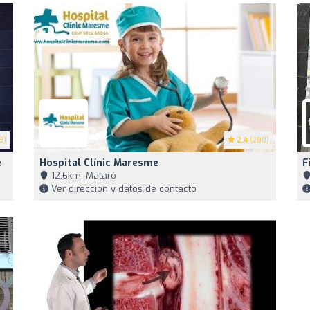
3)
2.4
(200)
é
Hospital Clínic Maresme
F
12,6km, Mataró
Ver dirección y datos de contacto