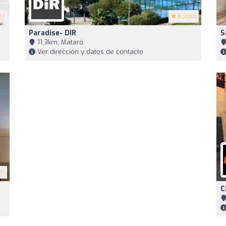
6)
3
(200)
Paradise- DIR
S
11,3km, Mataró
Ver dirección y datos de contacto
9)
C