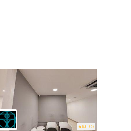
3.5
(89)