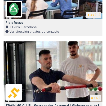
4.9
(90)
Fisiofocus
10,2km, Barcelona
Ver dirección y datos de contacto
5
(71)
TRAINING CLUB - Entrenador Personal | Fisioterapeuta |