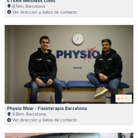
ETERN Wellness Clinic
8,7km, Barcelona
Ver dirección y datos de contacto
5
(93)
Physio Wow - Fisioterapia Barcelona
8,8km, Barcelona
Ver dirección y datos de contacto