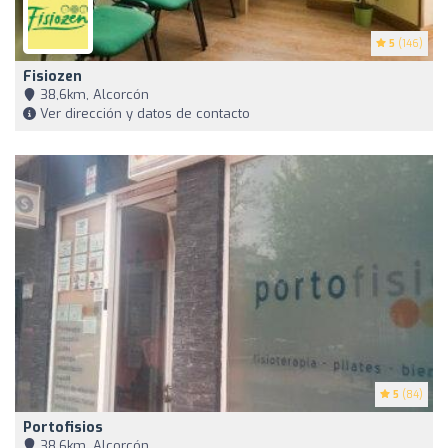
5
(146)
Fisiozen
38,6km, Alcorcón
Ver dirección y datos de contacto
5
(84)
Portofisios
38,6km, Alcorcón