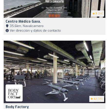
5
(54)
Centro Médico Gava.
35,6km, Navalcarnero
Ver dirección y datos de contacto
4.1
(173)
Body Factory