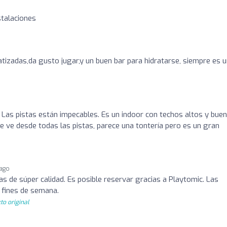
stalaciones
tizadas,da gusto jugar,y un buen bar para hidratarse, siempre es 
. Las pistas están impecables. Es un indoor con techos altos y bue
 se ve desde todas las pistas, parece una tontería pero es un gran
 ago
as de súper calidad. Es posible reservar gracias a Playtomic. Las
 fines de semana.
to original