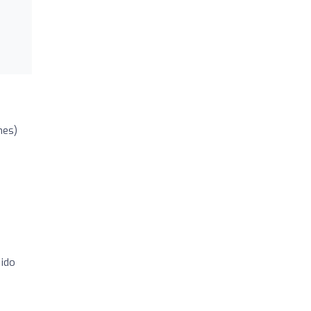
nes)
 ido