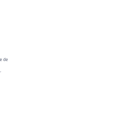
e de
r