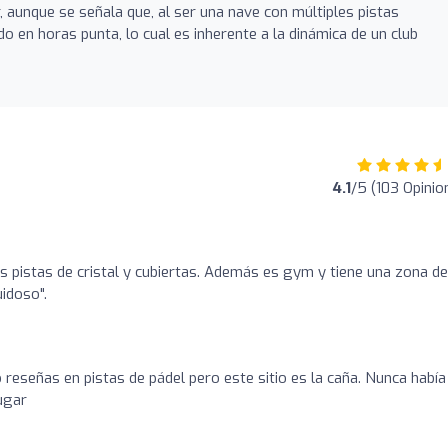
 aunque se señala que, al ser una nave con múltiples pistas
do en horas punta, lo cual es inherente a la dinámica de un club
4.1
/5 (103 Opinio
as pistas de cristal y cubiertas. Además es gym y tiene una zona de
idoso".
señas en pistas de pádel pero este sitio es la caña. Nunca había
jugar