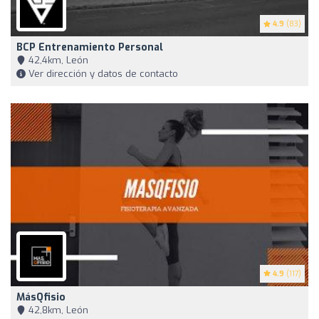
4.9
(83)
BCP Entrenamiento Personal
42,4km, León
Ver dirección y datos de contacto
4.9
(117)
MásQfisio
42,8km, León