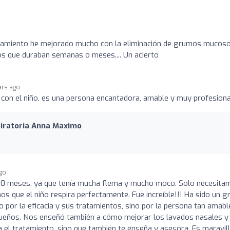
tamiento he mejorado mucho con la eliminación de grumos mucos
os que duraban semanas o meses.... Un acierto
ars ago
 con el niño, es una persona encantadora, amable y muy profesiona
spiratoria Anna Maximo
ago
10 meses, ya que tenía mucha flema y mucho moco. Solo necesita
s que el niño respira perfectamente. Fue increíble!!! Ha sido un g
por la eficacia y sus tratamientos, sino por la persona tan amabl
equeños. Nos enseñó también a cómo mejorar los lavados nasales y
 el tratamiento, sino que también te enseña y asesora. Es maravil