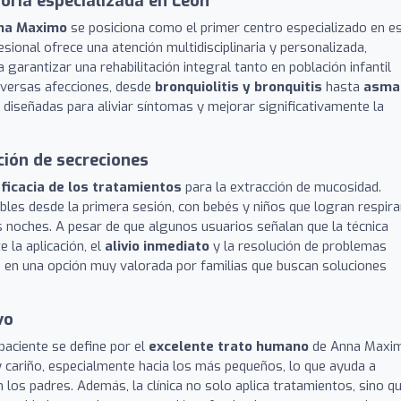
toria especializada en León
nna Maximo
se posiciona como el primer centro especializado en e
esional ofrece una atención multidisciplinaria y personalizada,
arantizar una rehabilitación integral tanto en población infantil
diversas afecciones, desde
bronquiolitis y bronquitis
hasta
asma
 diseñadas para aliviar síntomas y mejorar significativamente la
ción de secreciones
ficacia de los tratamientos
para la extracción de mucosidad.
s desde la primera sesión, con bebés y niños que logran respira
s noches. A pesar de que algunos usuarios señalan que la técnica
 la aplicación, el
alivio inmediato
y la resolución de problemas
n en una opción muy valorada por familias que buscan soluciones
vo
 paciente se define por el
excelente trato humano
de Anna Maxi
y cariño, especialmente hacia los más pequeños, lo que ayuda a
los padres. Además, la clínica no solo aplica tratamientos, sino q