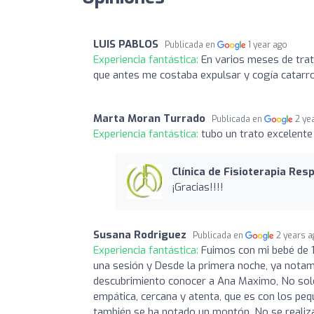
LUIS PABLOS
Publicada en
1 year ago
Experiencia fantástica:
En varios meses de tra
que antes me costaba expulsar y cogía catarr
Marta Moran Turrado
Publicada en
2 ye
Experiencia fantástica:
tubo un trato excelente
Clínica de Fisioterapia Re
¡Gracias!!!!
Susana Rodriguez
Publicada en
2 years 
Experiencia fantástica:
Fuimos con mi bebé de 
una sesión y Desde la primera noche, ya notamo
descubrimiento conocer a Ana Maximo, No solo 
empática, cercana y atenta, que es con los p
también se ha notado un montón. No se realiza