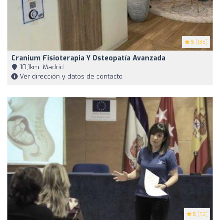
5
(138)
Cranium Fisioterapia Y Osteopatía Avanzada
10,1km, Madrid
Ver dirección y datos de contacto
5
(52)