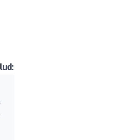
lud:
a
n