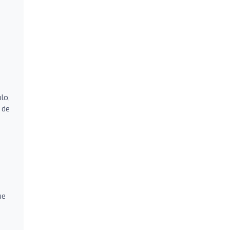
lo,
 de
ue