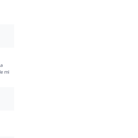
la
de mi