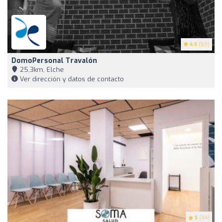
4.5
(59)
DomoPersonal Travalón
25,3km, Elche
Ver dirección y datos de contacto
5
(94)