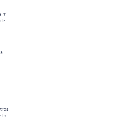
e mi
 de
da
ntros
e lo