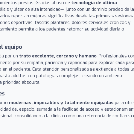
amientos previos. Gracias al uso de
tecnología de última
is y láser de alta intensidad—, junto con un dominio preciso de la
arios reportan mejoras significativas desde las primeras sesiones
ones deportivas, fascitis plantares, dolores cervicales crónicos y
atamiento permite a los pacientes retomar su actividad diaria o
el equipo
ada por un
trato excelente, cercano y humano
. Profesionales c
ente por su empatía, paciencia y capacidad para explicar cada pas
 en el paciente. Esta atención personalizada se extiende a todas l
 hasta adultos con patologías complejas, creando un ambiente
a prioridad absoluta.
es
 como
modernas, impecables y totalmente equipadas
para ofre
idad del espacio, sumada a la facilidad de acceso y estacionamien
esional, consolidando a la clínica como una referencia de confianza 