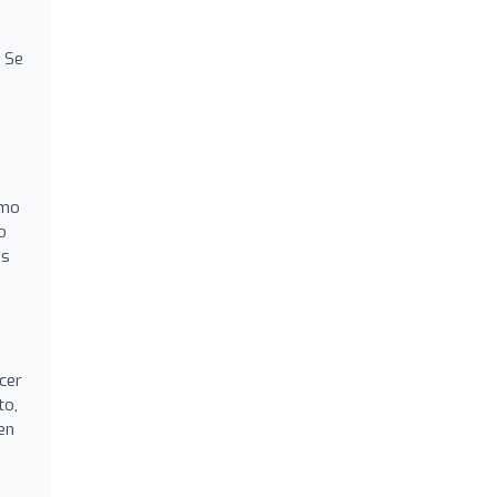
. Se
omo
o
as
cer
to,
en