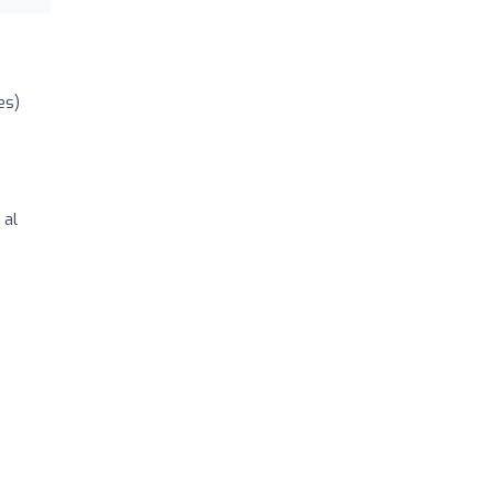
es)
 al