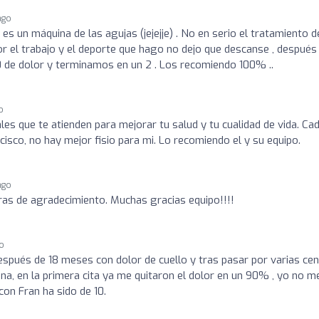
ago
es un máquina de las agujas (jejejje) . No en serio el tratamiento d
por el trabajo y el deporte que hago no dejo que descanse , después
 de dolor y terminamos en un 2 . Los recomiendo 100% ..
o
les que te atienden para mejorar tu salud y tu cualidad de vida. Ca
isco, no hay mejor fisio para mi. Lo recomiendo el y su equipo.
ago
as de agradecimiento. Muchas gracias equipo!!!!
go
 Después de 18 meses con dolor de cuello y tras pasar por varias ce
a, en la primera cita ya me quitaron el dolor en un 90% , yo no m
on Fran ha sido de 10.