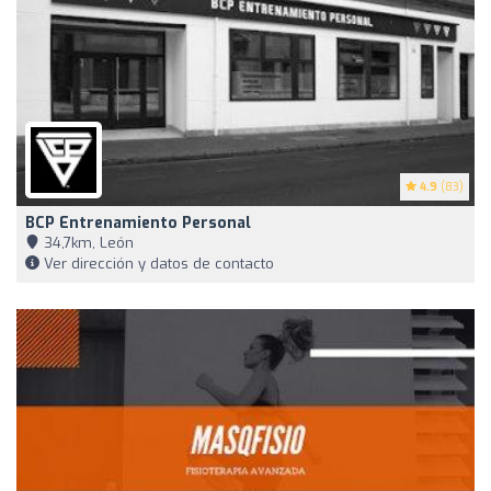
4.9
(83)
BCP Entrenamiento Personal
34,7km, León
Ver dirección y datos de contacto