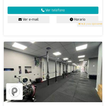
Ver teléfono
Ver e-mail
Horario
4.9
(156 opiniones)