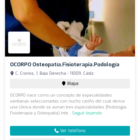
OCORPO Osteopatía.Fisioterapia.Podología
C. Cronos, 1, Bajo Derecha - 11009, Cádiz
Mapa
OCORPO nace como un concepto de especialidades
sanitarias seleccionadas con nucho cariño del cual deriva
una clínica donde se aúnan tres especialidades (Podología,
Fisioterapia y Osteopatía) inte...
Seguir leyendo
Ver teléfono