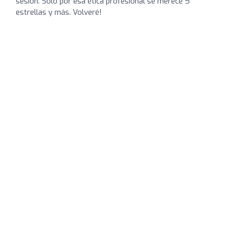
sesión. Sólo por esa ética profesional se merece 5
estrellas y más. Volveré!