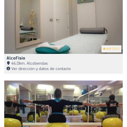
4.9
(305)
AlcoFisio
46,0km, Alcobendas
Ver dirección y datos de contacto