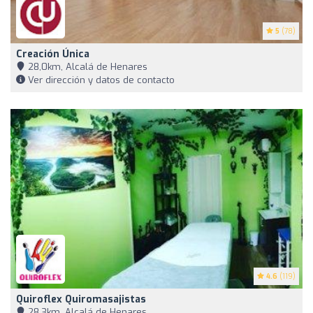
5
(78)
Creación Única
28,0km, Alcalá de Henares
Ver dirección y datos de contacto
4.6
(119)
Quiroflex Quiromasajistas
28,3km, Alcalá de Henares