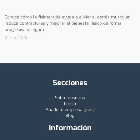
Conoce cómo la fisioterapia ayuda a aliviar el estrés muscular,
reducir contracturas y mejorar el bienestar físico de forma
progresiva y segura.
01 Feb 2026
Secciones
Sobre nosotros
Log in
Añade tu empresa gratis
Blog
Información