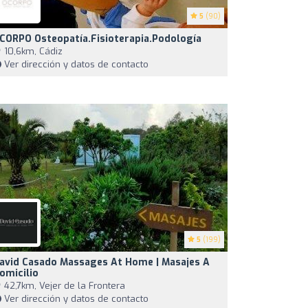
5
(90)
CORPO Osteopatía.Fisioterapia.Podología
10,6km, Cádiz
Ver dirección y datos de contacto
5
(199)
avid Casado Massages At Home | Masajes A
omicilio
42,7km, Vejer de la Frontera
Ver dirección y datos de contacto