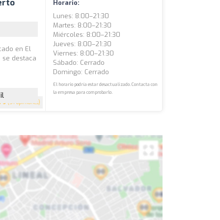
erto
Horario:
Lunes: 8:00–21:30
Martes: 8:00–21:30
Miércoles: 8:00–21:30
Jueves: 8:00–21:30
icado en El
Viernes: 8:00–21:30
o se destaca
Sábado: Cerrado
o
Domingo: Cerrado
El horario podría estar desactualizado. Contacta con
la empresa para comprobarlo.
il
5
(51 opiniones)