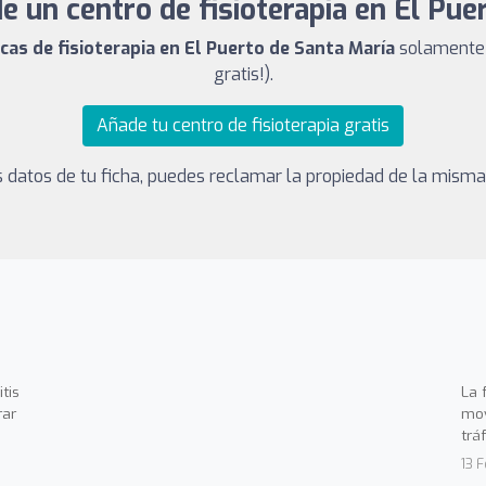
de un centro de fisioterapia en El Pue
icas de fisioterapia en El Puerto de Santa María
solamente t
gratis!).
Añade tu centro de fisioterapia gratis
los datos de tu ficha, puedes reclamar la propiedad de la mism
tis
La 
rar
mov
trá
13 