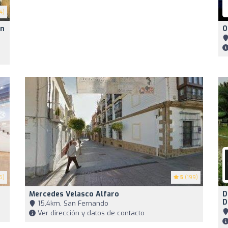
4)
En
O
6)
5
(199)
Mercedes Velasco Alfaro
D
D
15,4km, San Fernando
Ver dirección y datos de contacto