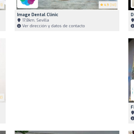
1)
4.9
(141)
Image Dental Clinic
D
17,8km, Sevilla
Ver dirección y datos de contacto
2)
F