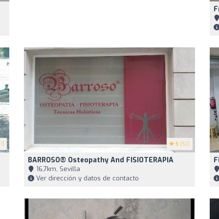
F
1)
5
(52)
BARROSO® Osteopathy And FISIOTERAPIA
F
16,7km, Sevilla
Ver dirección y datos de contacto