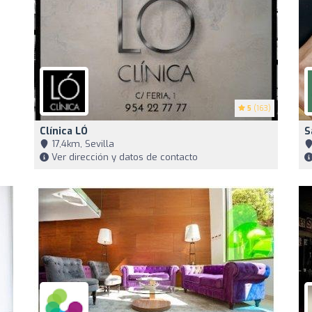
5
(163)
Clínica LÓ
S
17,4km, Sevilla
Ver dirección y datos de contacto