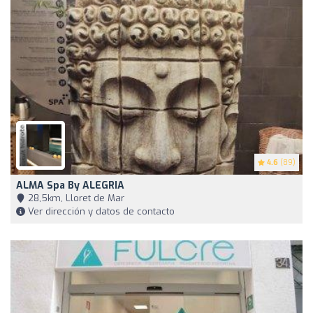
4.6
(89)
ALMA Spa By ALEGRIA
28,5km, Lloret de Mar
Ver dirección y datos de contacto