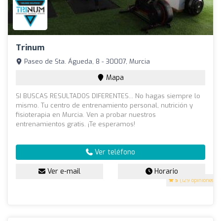
Trinum
Paseo de Sta. Águeda, 8 - 30007, Murcia
Mapa
SI BUSCAS RESULTADOS DIFERENTES... No hagas siempre lo
mismo. Tu centro de entrenamiento personal, nutrición y
fisioterapia en Murcia. Ven a probar nuestros
entrenamientos gratis. ¡Te esperamos!
Ver teléfono
Ver e-mail
Horario
5
(129 opiniones)