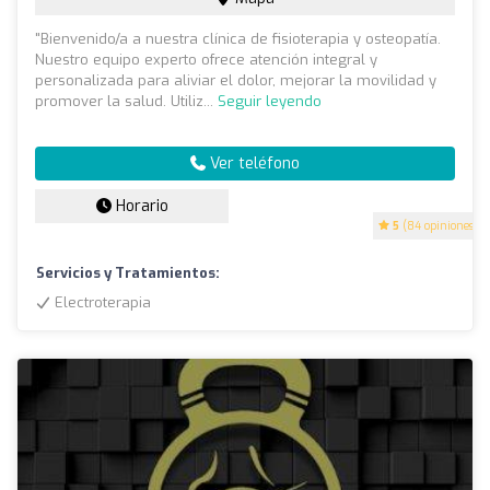
"Bienvenido/a a nuestra clínica de fisioterapia y osteopatía.
Nuestro equipo experto ofrece atención integral y
personalizada para aliviar el dolor, mejorar la movilidad y
promover la salud. Utiliz...
Seguir leyendo
Ver teléfono
Horario
5
(84 opiniones)
Servicios y Tratamientos:
Electroterapia