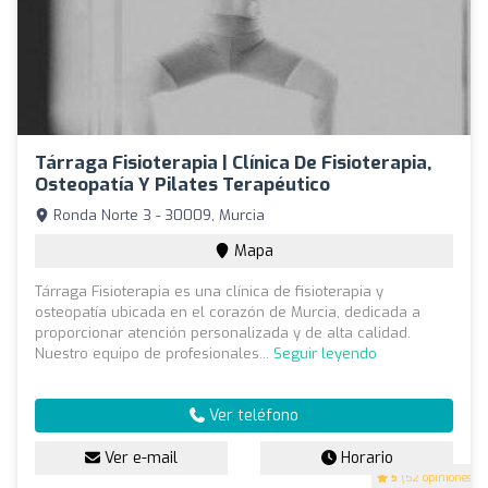
Tárraga Fisioterapia | Clínica De Fisioterapia,
Osteopatía Y Pilates Terapéutico
Ronda Norte 3 - 30009, Murcia
Mapa
Tárraga Fisioterapia es una clínica de fisioterapia y
osteopatía ubicada en el corazón de Murcia, dedicada a
proporcionar atención personalizada y de alta calidad.
Nuestro equipo de profesionales...
Seguir leyendo
Ver teléfono
Ver e-mail
Horario
5
(52 opiniones)