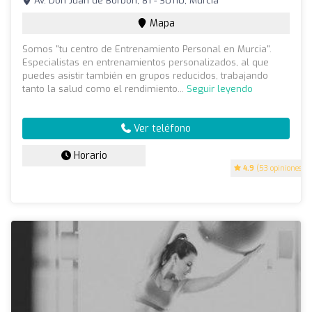
Av. Don Juan de Borbón, 81 - 30110, Murcia
Mapa
Somos "tu centro de Entrenamiento Personal en Murcia".
Especialistas en entrenamientos personalizados, al que
puedes asistir también en grupos reducidos, trabajando
tanto la salud como el rendimiento...
Seguir leyendo
Ver teléfono
Horario
4.9
(53 opiniones)