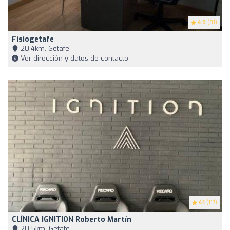
4.9
(81)
Fisiogetafe
20,4km, Getafe
Ver dirección y datos de contacto
4.1
(117)
CLÍNICA IGNITION Roberto Martín
20,5km, Getafe