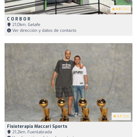
4.8
(136)
C O R B O R
21,0km, Getafe
Ver dirección y datos de contacto
4.7
(56)
Fisioterapia Maccari Sports
21,2km, Fuenlabrada