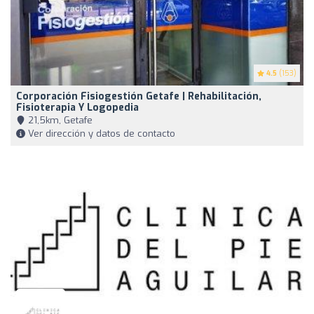
4.5
(153)
Corporación Fisiogestión Getafe | Rehabilitación,
Fisioterapia Y Logopedia
21,5km, Getafe
Ver dirección y datos de contacto