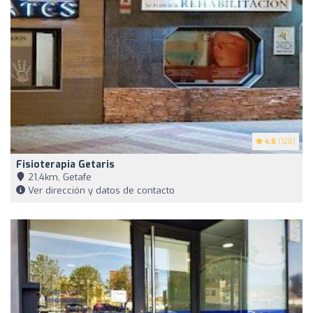
4.8
(128)
Fisioterapia Getaris
21,4km, Getafe
Ver dirección y datos de contacto