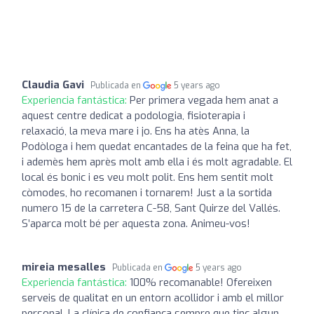
Claudia Gavi
Publicada en
5 years ago
Experiencia fantástica:
Per primera vegada hem anat a
aquest centre dedicat a podologia, fisioterapia i
relaxació, la meva mare i jo. Ens ha atès Anna, la
Podòloga i hem quedat encantades de la feina que ha fet,
i ademès hem après molt amb ella i és molt agradable. El
local és bonic i es veu molt polit. Ens hem sentit molt
còmodes, ho recomanen i tornarem! Just a la sortida
numero 15 de la carretera C-58, Sant Quirze del Vallés.
S’aparca molt bé per aquesta zona. Animeu-vos!
mireia mesalles
Publicada en
5 years ago
Experiencia fantástica:
100% recomanable! Ofereixen
serveis de qualitat en un entorn acollidor i amb el millor
personal. La clínica de confiança sempre que tinc algun