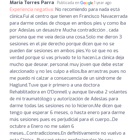
Maria Torres Parra
Publicada en
1 year ago
Experiencia negativa:
No recomiendo para nada está
clínica.Fui al centro que tienen en Francisco Navacerrada
para darme ondas de choque en ambos pies y como iba
por Adeslas un desastre Mucha contradicción , cada
persona que me veía decía una cosa.Solo me dieron 3
sesiones en el pie derecho porque dicen que no se
pueden dar sesiones en ambos pies.Yo sé que no es
verdad porque si vas privado te lo hacen.La clínica deja
mucho que desear, personal muy joven que debe estar
aleccionado y no les culpo a ellos.Iba arrastras pues no
me puedo ni calzar a consecuencia de un síndrome de
Haglund.Tuve que ir primero a una doctora
Rehabilitadora en O'Donnell y aunque llevaba 2 volantes
de mi traumatólogo y autorización de Adeslas para
darme todas las sesiones no lo hicieron.Me dicen que
tengo que esperar 6 meses, o hasta enero para darme
más sesiones pues es perjudicial para el cuerpo...De
octubre a Enero no me salen 6
meses...Contradicciones.En definitivamente no vuelvo a
esta Clínica . Buscaré otros profesionales.Yo soy