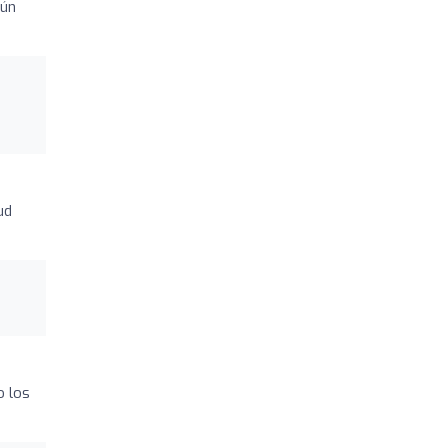
gún
ud
o los