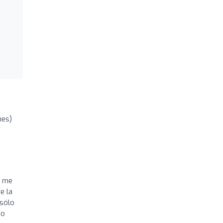
nes)
y me
e la
 sólo
do