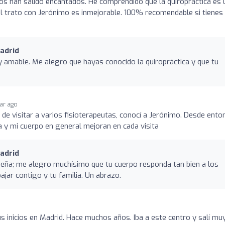
dos han salido encantados. He comprendido que la quiropráctica es 
el trato con Jerónimo es inmejorable. 100% recomendable si tienes
adrid
 amable. Me alegro que hayas conocido la quiropráctica y que tu
ear ago
de visitar a varios fisioterapeutas, conocí a Jerónimo. Desde ento
 y mi cuerpo en general mejoran en cada visita
adrid
eña; me alegro muchísimo que tu cuerpo responda tan bien a los
bajar contigo y tu familia. Un abrazo.
s inicios en Madrid. Hace muchos años. Iba a este centro y salí mu