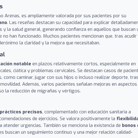
s
nimo Arenas, es ampliamente valorada por sus pacientes por su
cano
. Las reseñas destacan su capacidad para explicar detalladame
es y la salud general, generando confianza en aquellos que buscan 
e no han funcionado. Muchos pacientes mencionan que, tras acudir
Jerónimo la claridad y la mejora que necesitaban.
al
ación notable
en plazos relativamente cortos, especialmente en
scales, ciática y problemas cervicales. Se destacan casos de pacien
, como caminar, jugar con sus hijos o incluso realizar deporte, tra
u movilidad. Además, varios pacientes señalan mejoras en aspectos
so la reducción de migrañas y vértigos.
prácticos precisos
, complementado con educación sanitaria a
ecomendaciones de ejercicios. Se valora positivamente la
flexibilid
ara atender urgencias. También se menciona la existencia de
bonos 
nes buscan un seguimiento continuo y una mejor relación calidad-