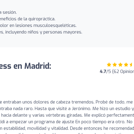
a sesión.
eneficios de la quiropráctica.
dolor en lesiones musculoesqueléticas.
es, incluyendo niños y personas mayores.
ess en Madrid:
4.7
/5 (62 Opinio
o
 entraban unos dolores de cabeza tremendos. Probé de todo, me
ntraba nada raro. Hasta que visité a Jerónimo. Me hizo un estudio 
 hacia delante y varias vértebras giradas. Me explicó perfectament
cidí a empezar un programa de ajuste En poco tiempo era otro. No
n estabilidad, movilidad y vitalidad. Desde entonces he recomenda