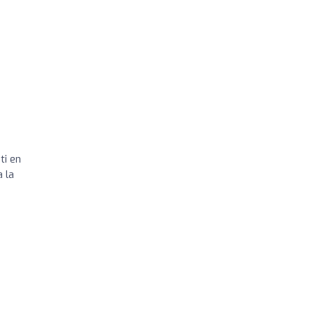
ti en
 la