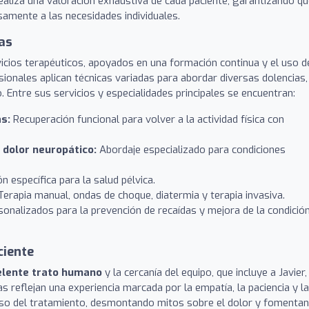
realiza una valoración exhaustiva de cada paciente, garantizando q
samente a las necesidades individuales.
as
vicios terapéuticos, apoyados en una formación continua y el uso d
ionales aplican técnicas variadas para abordar diversas dolencias,
 Entre sus servicios y especialidades principales se encuentran:
as:
Recuperación funcional para volver a la actividad física con
 dolor neuropático:
Abordaje especializado para condiciones
n específica para la salud pélvica.
erapia manual, ondas de choque, diatermia y terapia invasiva.
nalizados para la prevención de recaídas y mejora de la condició
ciente
elente trato humano
y la cercanía del equipo, que incluye a Javier,
s reflejan una experiencia marcada por la empatía, la paciencia y la
aso del tratamiento, desmontando mitos sobre el dolor y fomenta