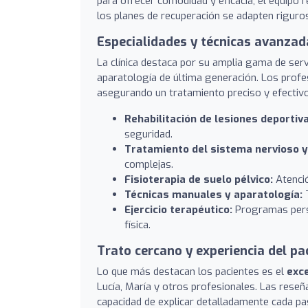
para ofrecer comodidad y eficacia, el equipo 
los planes de recuperación se adapten riguro
Especialidades y técnicas avanzad
La clínica destaca por su amplia gama de ser
aparatología de última generación. Los profes
asegurando un tratamiento preciso y efectivo.
Rehabilitación de lesiones deportiv
seguridad.
Tratamiento del sistema nervioso y
complejas.
Fisioterapia de suelo pélvico:
Atenció
Técnicas manuales y aparatología:
T
Ejercicio terapéutico:
Programas perso
física.
Trato cercano y experiencia del pa
Lo que más destacan los pacientes es el
exc
Lucía, María y otros profesionales. Las reseña
capacidad de explicar detalladamente cada p