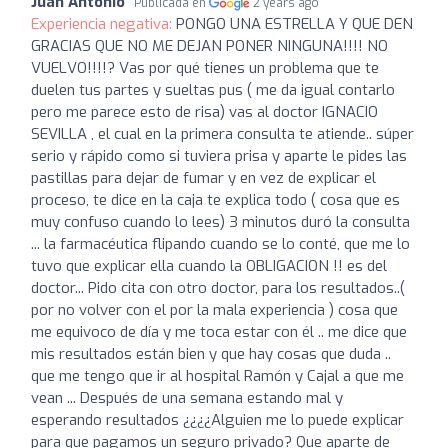
Juan Antonio
Publicada en
2 years ago
Experiencia negativa:
PONGO UNA ESTRELLA Y QUE DEN
GRACIAS QUE NO ME DEJAN PONER NINGUNA!!!! NO
VUELVO!!!!? Vas por qué tienes un problema que te
duelen tus partes y sueltas pus ( me da igual contarlo
pero me parece esto de risa) vas al doctor IGNACIO
SEVILLA , el cual en la primera consulta te atiende.. súper
serio y rápido como si tuviera prisa y aparte le pides las
pastillas para dejar de fumar y en vez de explicar el
proceso, te dice en la caja te explica todo ( cosa que es
muy confuso cuando lo lees) 3 minutos duró la consulta
... la farmacéutica flipando cuando se lo conté, que me lo
tuvo que explicar ella cuando la OBLIGACION !! es del
doctor... Pido cita con otro doctor, para los resultados..(
por no volver con el por la mala experiencia ) cosa que
me equivoco de día y me toca estar con él .. me dice que
mis resultados están bien y que hay cosas que duda ..
que me tengo que ir al hospital Ramón y Cajal a que me
vean ... Después de una semana estando mal y
esperando resultados ¿¿¿¿Alguien me lo puede explicar
para que pagamos un seguro privado? Que aparte de