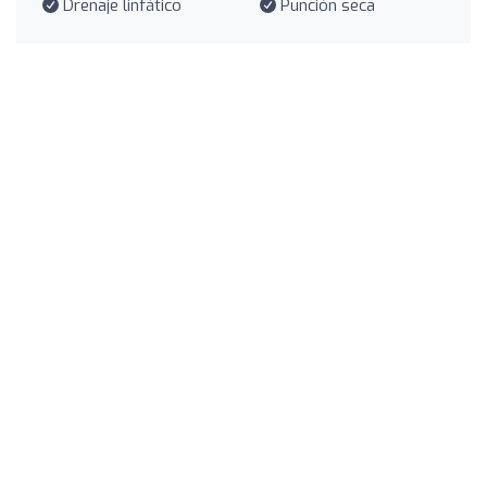
Drenaje linfático
Punción seca