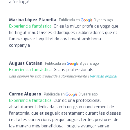
a fer Ioga!
Marina López Planella
Publicada en
8 years ago
Experiencia fantástica:
Or és la millor profe de yoga que
he tingut mai. Classes didàctiques i alliberadores que et
fan recuperar l'equilibri de cos i ment amb bona
companyia
August Catalan
Publicada en
8 years ago
Experiencia fantástica:
Grans professionals
Esta opinión ha sido traducida automáticamente. |
Ver texto original
Carme Alguero
Publicada en
8 years ago
Experiencia fantástica:
L'Or és una professional
absolutament dedicada , amb un gran coneixement de
l'anatomia, que et segueix atentament durant les classes
i et fa les correccions perquè puguis fer les postures de
las manera més beneficiosa i puguis avançar sense