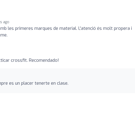
rs ago
mb les primeres marques de material. L'atenció és molt propera i
sme.
acticar crossfit. Recomendado!
pre es un placer tenerte en clase.