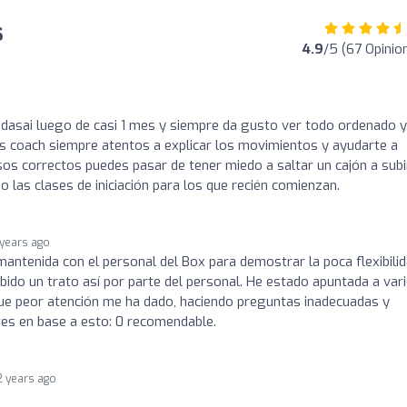
s
4.9
/5 (67 Opinio
dasai luego de casi 1 mes y siempre da gusto ver todo ordenado y
os coach siempre atentos a explicar los movimientos y ayudarte a
sos correctos puedes pasar de tener miedo a saltar un cajón a subi
las clases de iniciación para los que recién comienzan.
 years ago
mantenida con el personal del Box para demostrar la poca flexibili
ibido un trato así por parte del personal. He estado apuntada a var
que peor atención me ha dado, haciendo preguntas inadecuadas y
ntes en base a esto: 0 recomendable.
2 years ago