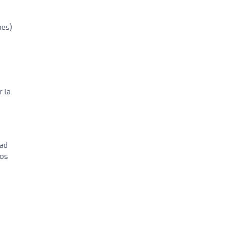
nes)
r la
dad
ios