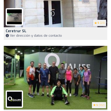
5
(23)
Ceretrur SL
Ver dirección y datos de contacto
5
(102)