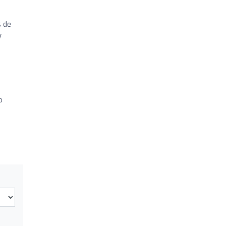
s de
y
o