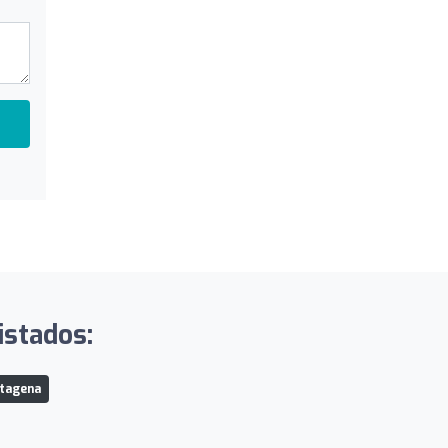
istados:
rtagena