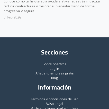
Conoce cómo la fisioterapia ayuda a aliviar el estrés muscular,
reducir contracturas y mejorar el bienestar físico de forma
progresiva y segura.
01 Feb 2026
Secciones
Sobre nosotros
Log in
Añade tu empresa gratis
Blog
Información
Términos y condiciones de uso
Aviso Legal
Política de Privacidad y Cookies