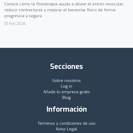
Conoce cómo la fisioterapia ayuda a aliviar el estrés muscular,
reducir contracturas y mejorar el bienestar físico de forma
progresiva y segura.
01 Feb 2026
Secciones
Sobre nosotros
Log in
Añade tu empresa gratis
Blog
Información
Términos y condiciones de uso
Aviso Legal