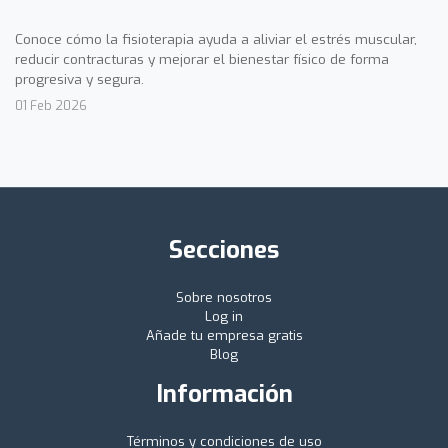
Conoce cómo la fisioterapia ayuda a aliviar el estrés muscular,
reducir contracturas y mejorar el bienestar físico de forma
progresiva y segura.
01 Feb 2026
Secciones
Sobre nosotros
Log in
Añade tu empresa gratis
Blog
Información
Términos y condiciones de uso