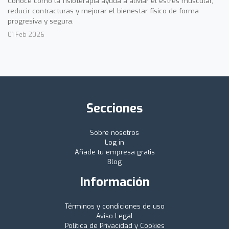
Conoce cómo la fisioterapia ayuda a aliviar el estrés muscular,
reducir contracturas y mejorar el bienestar físico de forma
progresiva y segura.
01 Feb 2026
Secciones
Sobre nosotros
Log in
Añade tu empresa gratis
Blog
Información
Términos y condiciones de uso
Aviso Legal
Política de Privacidad y Cookies