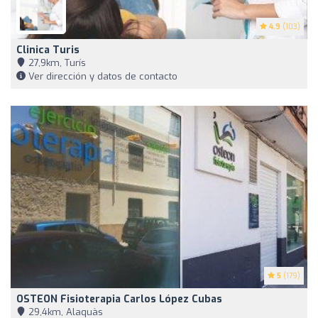
4.9
(103)
Clinica Turis
27,9km, Turís
Ver dirección y datos de contacto
5
(179)
OSTEON Fisioterapia Carlos López Cubas
29,4km, Alaquàs