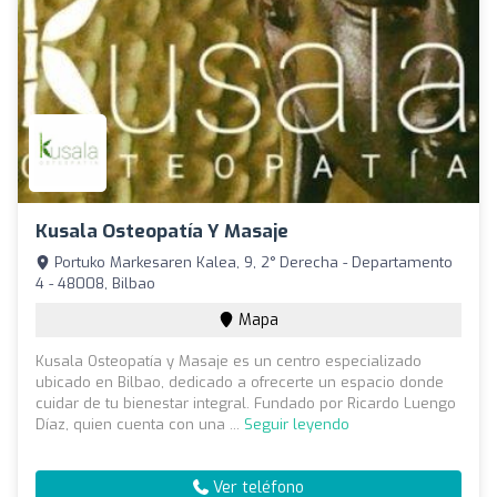
Kusala Osteopatía Y Masaje
Portuko Markesaren Kalea, 9, 2° Derecha - Departamento
4 - 48008, Bilbao
Mapa
Kusala Osteopatía y Masaje es un centro especializado
ubicado en Bilbao, dedicado a ofrecerte un espacio donde
cuidar de tu bienestar integral. Fundado por Ricardo Luengo
Díaz, quien cuenta con una ...
Seguir leyendo
Ver teléfono