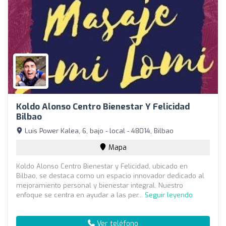
Koldo Alonso Centro Bienestar Y Felicidad
Bilbao
Luis Power Kalea, 6, bajo - local - 48014, Bilbao
Mapa
Koldo Alonso Centro Bienestar y Felicidad, ubicado en
Bilbao, se destaca como un espacio innovador dedicado al
mejoramiento personal y bienestar integral. Nuestro
enfoque se centra en ayudar a las per...
Seguir leyendo
Ver teléfono