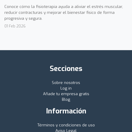
Conoce cómo la fisioterapia ayuda a aliviar el estrés muscular,
reducir contracturas y mejorar el bienestar físico de forma
progresiva y segura.
01 Feb 2026
Secciones
Sobre nosotros
Log in
Añade tu empresa gratis
Blog
Información
Términos y condiciones de uso
Aviso Legal