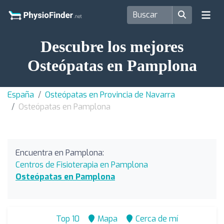
Descubre los mejores
Osteópatas en Pamplona
España
Osteópatas en Provincia de Navarra
Osteópatas en Pamplona
Encuentra en Pamplona:
Centros de Fisioterapia en Pamplona
Osteópatas en Pamplona
Top 10
Mapa
Cerca de mí