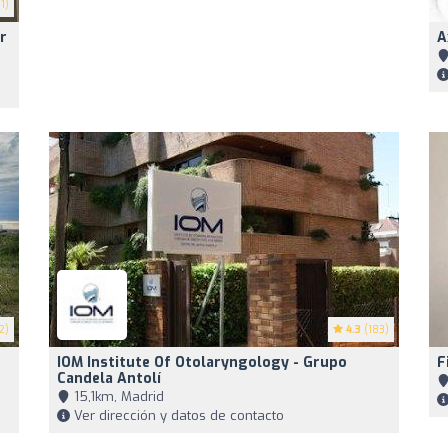
1)
r
A
2)
4.3
(183)
IOM Institute Of Otolaryngology - Grupo
F
Candela Antolí
15,1km, Madrid
Ver dirección y datos de contacto