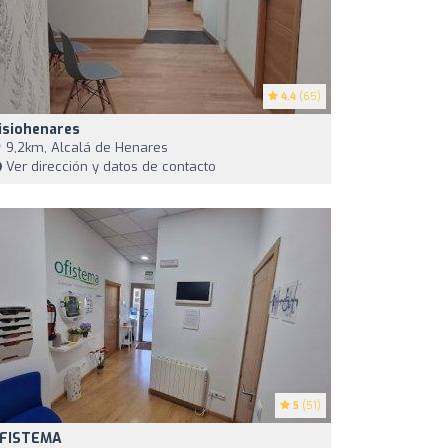
4.4
(65)
isiohenares
9,2km, Alcalá de Henares
Ver dirección y datos de contacto
5
(51)
FISTEMA