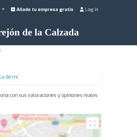
a
Añade tu empresa gratis
Log in
rejón de la Calzada
a
ca de mí
zona con sus valoraciones y opiniones reales