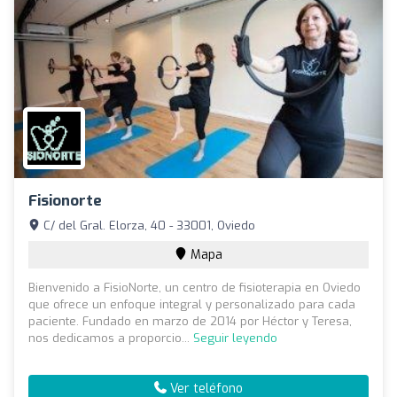
Fisionorte
C/ del Gral. Elorza, 40 - 33001, Oviedo
Mapa
Bienvenido a FisioNorte, un centro de fisioterapia en Oviedo
que ofrece un enfoque integral y personalizado para cada
paciente. Fundado en marzo de 2014 por Héctor y Teresa,
nos dedicamos a proporcio...
Seguir leyendo
Ver teléfono