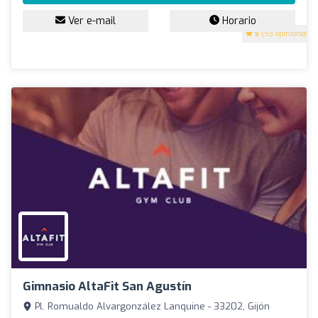
Ver e-mail
Horario
5
(93 opiniones)
Gimnasio AltaFit San Agustín
Pl. Romualdo Alvargonzález Lanquine - 33202, Gijón