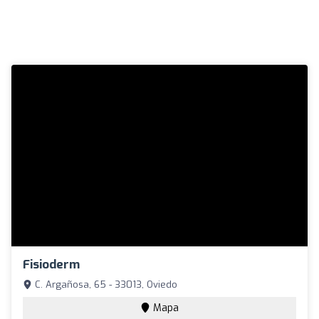
Fisioderm
C. Argañosa, 65 - 33013, Oviedo
Mapa