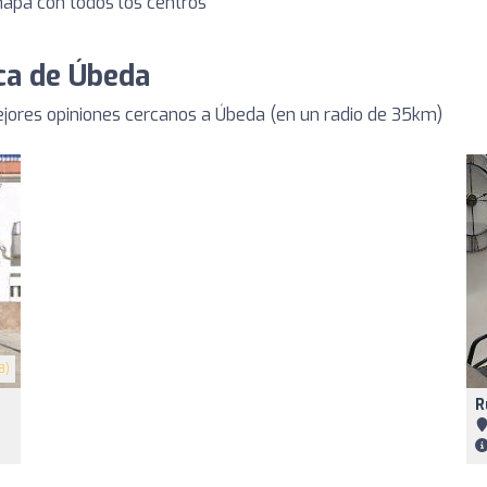
 mapa con todos los centros
rca de Úbeda
jores opiniones cercanos a Úbeda (en un radio de 35km)
8)
R