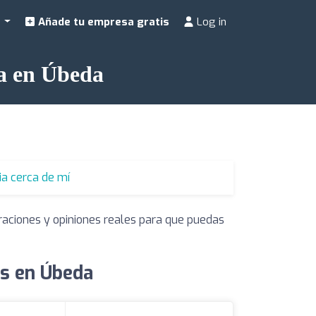
a
Añade tu empresa gratis
Log in
ia en Úbeda
ia cerca de mí
raciones y opiniones reales para que puedas
es en Úbeda