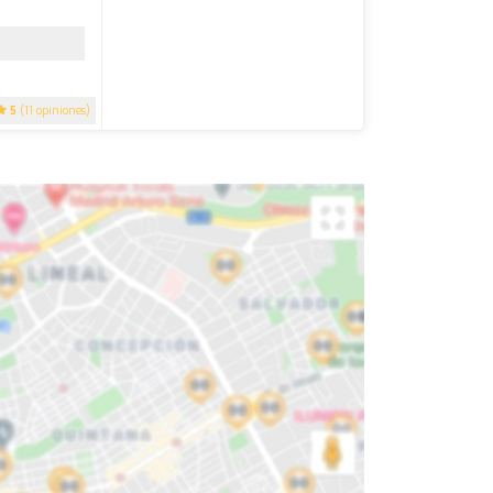
5
(11 opiniones)