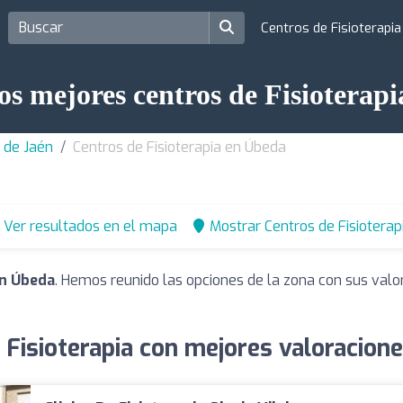
Centros de Fisioterapi
os mejores centros de Fisioterap
a de Jaén
Centros de Fisioterapia en Úbeda
Ver resultados en el mapa
Mostrar Centros de Fisioterap
en Úbeda
. Hemos reunido las opciones de la zona con sus valo
 Fisioterapia con mejores valoracion