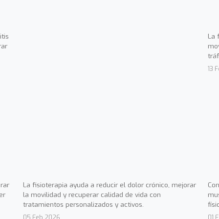
tis
La 
rar
mov
trá
13 
rar
La fisioterapia ayuda a reducir el dolor crónico, mejorar
Con
er
la movilidad y recuperar calidad de vida con
mus
tratamientos personalizados y activos.
fís
05 Feb 2026
01 