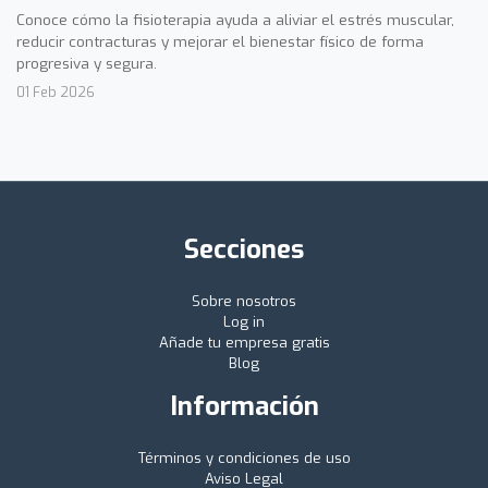
Conoce cómo la fisioterapia ayuda a aliviar el estrés muscular,
reducir contracturas y mejorar el bienestar físico de forma
progresiva y segura.
01 Feb 2026
Secciones
Sobre nosotros
Log in
Añade tu empresa gratis
Blog
Información
Términos y condiciones de uso
Aviso Legal