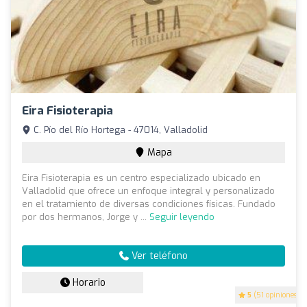
Eira Fisioterapia
C. Pío del Río Hortega - 47014, Valladolid
Mapa
Eira Fisioterapia es un centro especializado ubicado en
Valladolid que ofrece un enfoque integral y personalizado
en el tratamiento de diversas condiciones físicas. Fundado
por dos hermanos, Jorge y ...
Seguir leyendo
Ver teléfono
Horario
5
(51 opiniones)